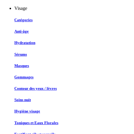
Visage
Catégories
Anti-âge
Hydratation
Sérums
Masques
Gommages
Contour des yeux / lèvres
Soins nuit
Hygiène visage
Toniques et Eaux Florales