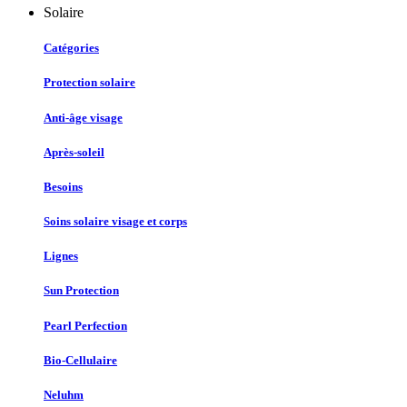
Solaire
Catégories
Protection solaire
Anti-âge visage
Après-soleil
Besoins
Soins solaire visage et corps
Lignes
Sun Protection
Pearl Perfection
Bio-Cellulaire
Neluhm