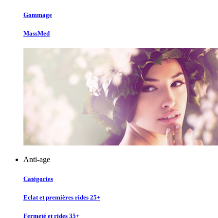
Gommage
MassMed
Anti-age
Catégories
Eclat et premières rides 25+
Fermeté et rides 35+