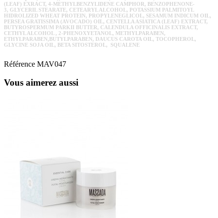
(LEAF) EXRACT, 4‐METHYLBENZYLIDENE CAMPHOR, BENZOPHENONE‐
3, GLYCERIL STEARATE, CETEARYL ALCOHOL, POTASSIUM PALMITOYL
HIDROLIZED WHEAT PROTEIN, PROPYLENEGLICOL, SESAMUM INDICUM OIL,
PERSEA GRATISSIMA (AVOCADO) OIL, CENTELLA ASIATICA (LEAF) EXTRACT,
BUTYROSPERMUM PARKII BUTTER, CALENDULA OFFICINALIS EXTRACT,
CETHYL ALCOHOL , 2‐PHENOXYETANOL, METHYLPARABEN,
ETHYLPARABEN,BUTYLPARABEN, DAUCUS CAROTA OIL, TOCOPHEROL,
GLYCINE SOJA OIL, BETA SITOSTEROL, SQUALENE
Référence
MAV047
Vous aimerez aussi