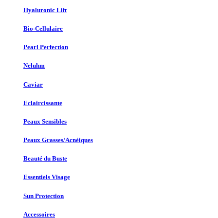
Hyaluronic Lift
Bio-Cellulaire
Pearl Perfection
Neluhm
Caviar
Eclaircissante
Peaux Sensibles
Peaux Grasses/Acnéiques
Beauté du Buste
Essentiels Visage
Sun Protection
Accessoires