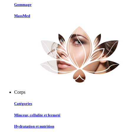
Gommage
MassMed
Corps
Catégories
Minceur, cellulite et fermeté
Hydratation et nutrition