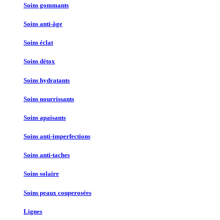
Soins gommants
Soins anti-âge
Soins éclat
Soins détox
Soins hydratants
Soins nourrissants
Soins apaisants
Soins anti-imperfections
Soins anti-taches
Soins solaire
Soins peaux couperosées
Lignes