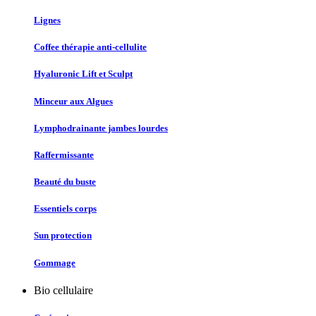
Lignes
Coffee thérapie anti-cellulite
Hyaluronic Lift et Sculpt
Minceur aux Algues
Lymphodrainante jambes lourdes
Raffermissante
Beauté du buste
Essentiels corps
Sun protection
Gommage
Bio cellulaire