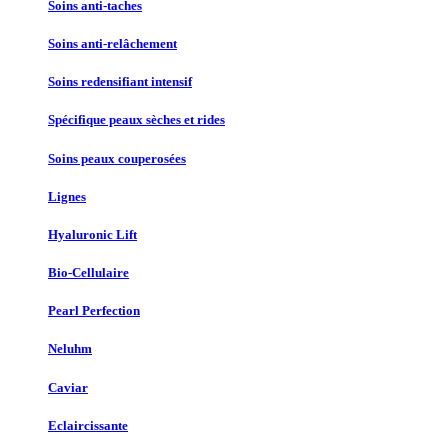
Soins anti-taches
Soins anti-relâchement
Soins redensifiant intensif
Spécifique peaux sèches et rides
Soins peaux couperosées
Lignes
Hyaluronic Lift
Bio-Cellulaire
Pearl Perfection
Neluhm
Caviar
Eclaircissante