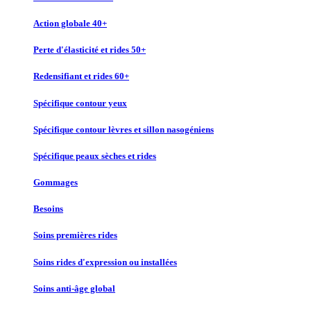
Action globale 40+
Perte d'élasticité et rides 50+
Redensifiant et rides 60+
Spécifique contour yeux
Spécifique contour lèvres et sillon nasogéniens
Spécifique peaux sèches et rides
Gommages
Besoins
Soins premières rides
Soins rides d'expression ou installées
Soins anti-âge global