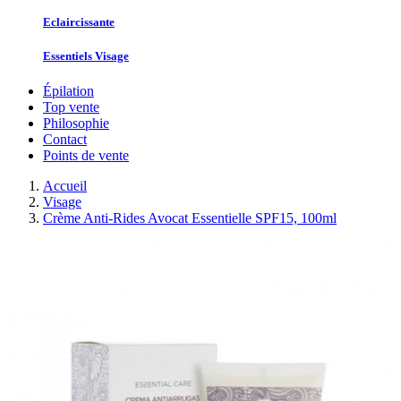
Eclaircissante
Essentiels Visage
Épilation
Top vente
Philosophie
Contact
Points de vente
Accueil
Visage
Crème Anti-Rides Avocat Essentielle SPF15, 100ml