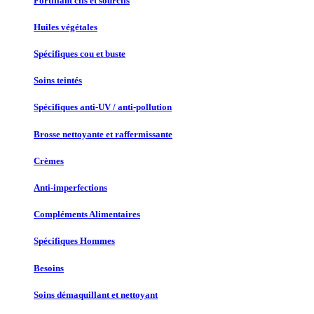
Fortifiant cils et sourcils
Huiles végétales
Spécifiques cou et buste
Soins teintés
Spécifiques anti-UV / anti-pollution
Brosse nettoyante et raffermissante
Crèmes
Anti-imperfections
Compléments Alimentaires
Spécifiques Hommes
Besoins
Soins démaquillant et nettoyant