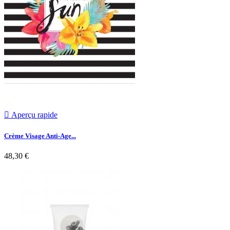

Aperçu rapide
Crème Visage Anti-Age...
48,30 €