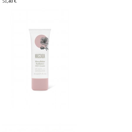
51,40 €