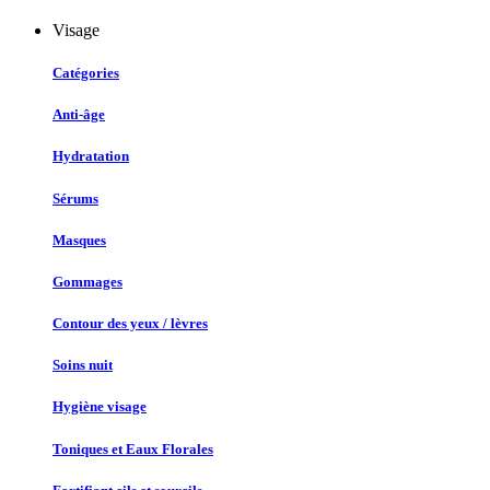
Visage
Catégories
Anti-âge
Hydratation
Sérums
Masques
Gommages
Contour des yeux / lèvres
Soins nuit
Hygiène visage
Toniques et Eaux Florales