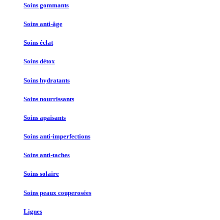
Soins gommants
Soins anti-âge
Soins éclat
Soins détox
Soins hydratants
Soins nourrissants
Soins apaisants
Soins anti-imperfections
Soins anti-taches
Soins solaire
Soins peaux couperosées
Lignes