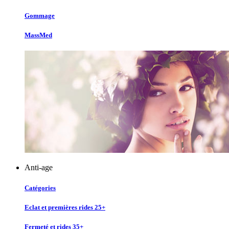
Gommage
MassMed
Anti-age
Catégories
Eclat et premières rides 25+
Fermeté et rides 35+