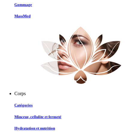
Gommage
MassMed
Corps
Catégories
Minceur, cellulite et fermeté
Hydratation et nutrition