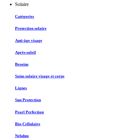
Solaire
Catégories
Protection solaire
Anti-âge visage
Après-soleil
Besoins
Soins solaire visage et corps
Lignes
Sun Protection
Pearl Perfection
Bio-Cellulaire
Neluhm