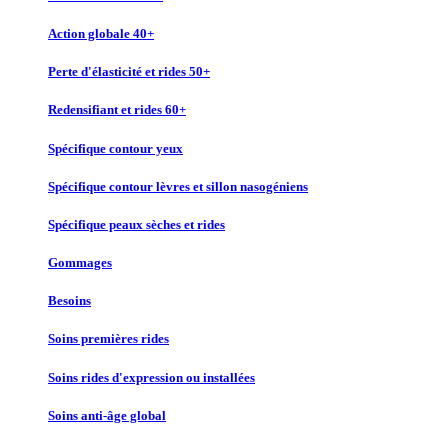
Action globale 40+
Perte d'élasticité et rides 50+
Redensifiant et rides 60+
Spécifique contour yeux
Spécifique contour lèvres et sillon nasogéniens
Spécifique peaux sèches et rides
Gommages
Besoins
Soins premières rides
Soins rides d'expression ou installées
Soins anti-âge global