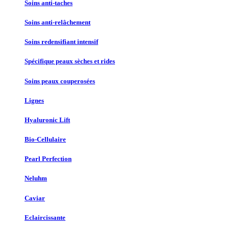
Soins anti-taches
Soins anti-relâchement
Soins redensifiant intensif
Spécifique peaux sèches et rides
Soins peaux couperosées
Lignes
Hyaluronic Lift
Bio-Cellulaire
Pearl Perfection
Neluhm
Caviar
Eclaircissante