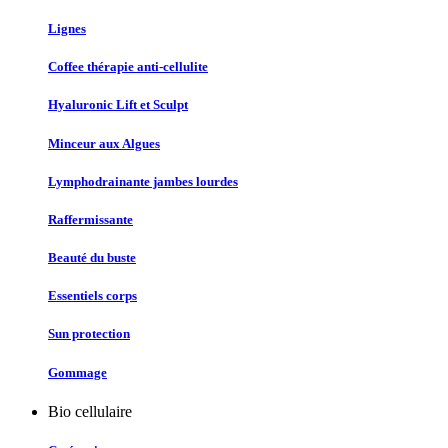
Lignes
Coffee thérapie anti-cellulite
Hyaluronic Lift et Sculpt
Minceur aux Algues
Lymphodrainante jambes lourdes
Raffermissante
Beauté du buste
Essentiels corps
Sun protection
Gommage
Bio cellulaire