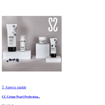

Aperçu rapide
CC Crème Pearl Perfection...