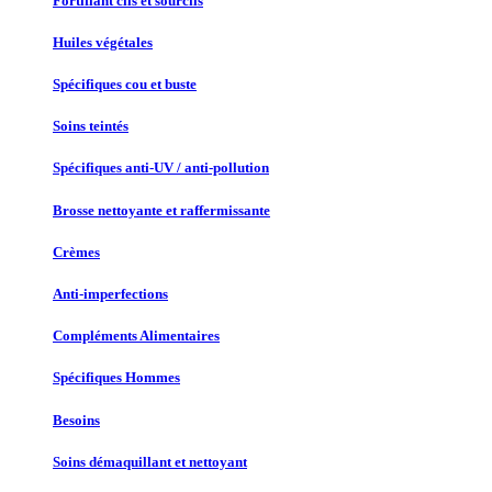
Fortifiant cils et sourcils
Huiles végétales
Spécifiques cou et buste
Soins teintés
Spécifiques anti-UV / anti-pollution
Brosse nettoyante et raffermissante
Crèmes
Anti-imperfections
Compléments Alimentaires
Spécifiques Hommes
Besoins
Soins démaquillant et nettoyant