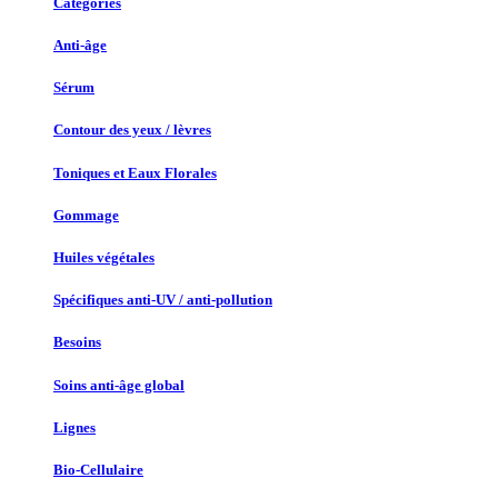
Catégories
Anti-âge
Sérum
Contour des yeux / lèvres
Toniques et Eaux Florales
Gommage
Huiles végétales
Spécifiques anti-UV / anti-pollution
Besoins
Soins anti-âge global
Lignes
Bio-Cellulaire