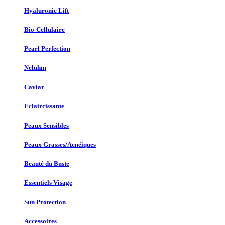
Hyaluronic Lift
Bio-Cellulaire
Pearl Perfection
Neluhm
Caviar
Eclaircissante
Peaux Sensibles
Peaux Grasses/Acnéiques
Beauté du Buste
Essentiels Visage
Sun Protection
Accessoires