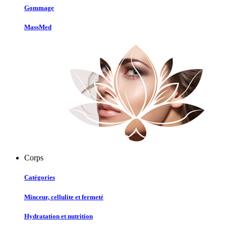
Gommage
MassMed
Corps
Catégories
Minceur, cellulite et fermeté
Hydratation et nutrition