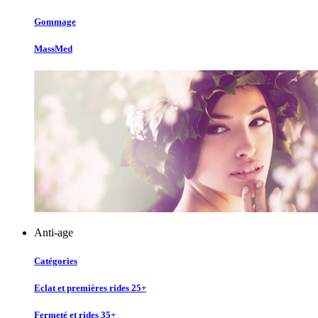
Gommage
MassMed
Anti-age
Catégories
Eclat et premières rides 25+
Fermeté et rides 35+