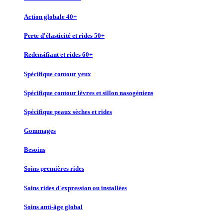
Action globale 40+
Perte d'élasticité et rides 50+
Redensifiant et rides 60+
Spécifique contour yeux
Spécifique contour lèvres et sillon nasogéniens
Spécifique peaux sèches et rides
Gommages
Besoins
Soins premières rides
Soins rides d'expression ou installées
Soins anti-âge global