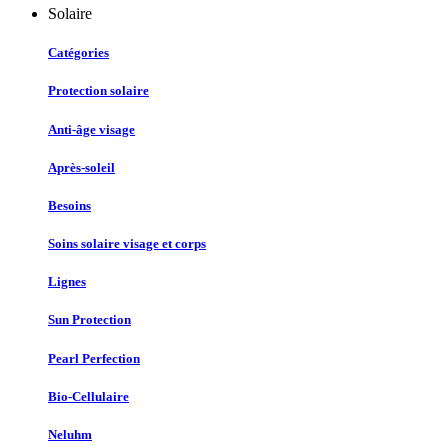
Solaire
Catégories
Protection solaire
Anti-âge visage
Après-soleil
Besoins
Soins solaire visage et corps
Lignes
Sun Protection
Pearl Perfection
Bio-Cellulaire
Neluhm