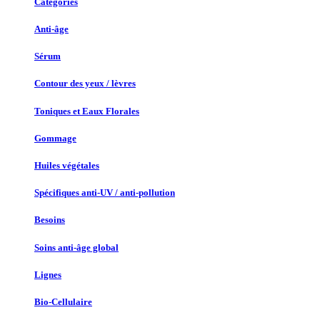
Catégories
Anti-âge
Sérum
Contour des yeux / lèvres
Toniques et Eaux Florales
Gommage
Huiles végétales
Spécifiques anti-UV / anti-pollution
Besoins
Soins anti-âge global
Lignes
Bio-Cellulaire