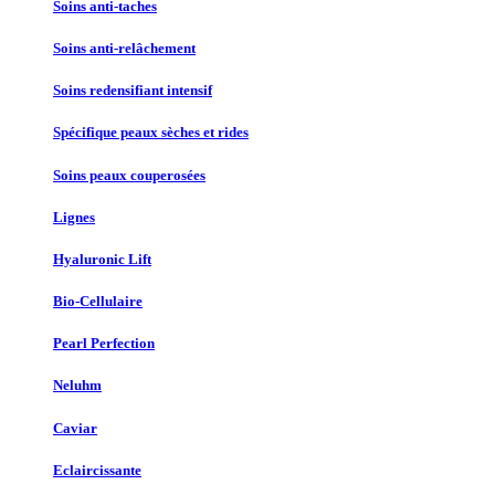
Soins anti-taches
Soins anti-relâchement
Soins redensifiant intensif
Spécifique peaux sèches et rides
Soins peaux couperosées
Lignes
Hyaluronic Lift
Bio-Cellulaire
Pearl Perfection
Neluhm
Caviar
Eclaircissante