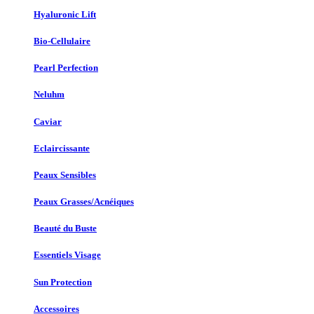
Hyaluronic Lift
Bio-Cellulaire
Pearl Perfection
Neluhm
Caviar
Eclaircissante
Peaux Sensibles
Peaux Grasses/Acnéiques
Beauté du Buste
Essentiels Visage
Sun Protection
Accessoires