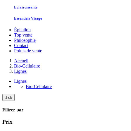
Eclaircissante
Essentiels Visage
Épilation
Top vente
Philosophie
Contact
Points de vente
Accueil
Bio-Cellulaire
Lignes
Lignes
Bio-Cellulaire

ok
Filtrer par
Prix