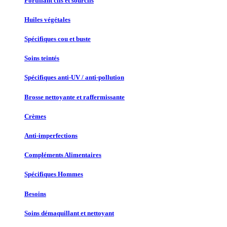
Fortifiant cils et sourcils
Huiles végétales
Spécifiques cou et buste
Soins teintés
Spécifiques anti-UV / anti-pollution
Brosse nettoyante et raffermissante
Crèmes
Anti-imperfections
Compléments Alimentaires
Spécifiques Hommes
Besoins
Soins démaquillant et nettoyant