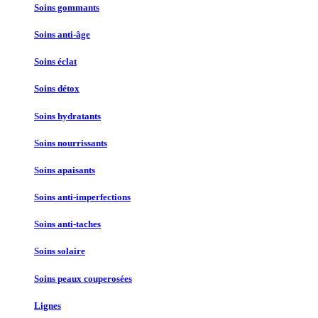
Soins gommants
Soins anti-âge
Soins éclat
Soins détox
Soins hydratants
Soins nourrissants
Soins apaisants
Soins anti-imperfections
Soins anti-taches
Soins solaire
Soins peaux couperosées
Lignes