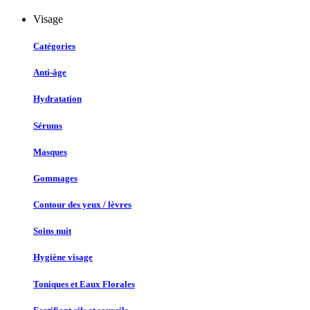
Visage
Catégories
Anti-âge
Hydratation
Sérums
Masques
Gommages
Contour des yeux / lèvres
Soins nuit
Hygiène visage
Toniques et Eaux Florales