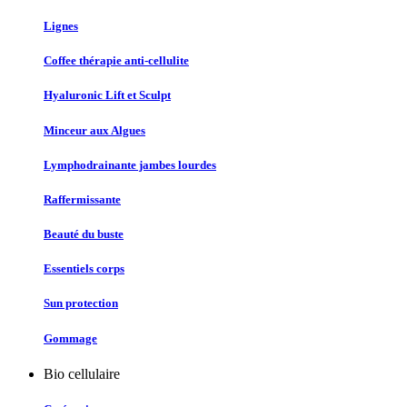
Lignes
Coffee thérapie anti-cellulite
Hyaluronic Lift et Sculpt
Minceur aux Algues
Lymphodrainante jambes lourdes
Raffermissante
Beauté du buste
Essentiels corps
Sun protection
Gommage
Bio cellulaire