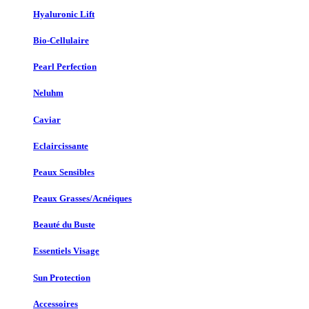
Hyaluronic Lift
Bio-Cellulaire
Pearl Perfection
Neluhm
Caviar
Eclaircissante
Peaux Sensibles
Peaux Grasses/Acnéiques
Beauté du Buste
Essentiels Visage
Sun Protection
Accessoires