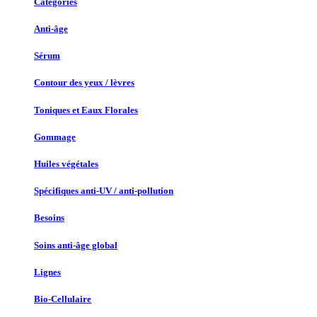
Catégories
Anti-âge
Sérum
Contour des yeux / lèvres
Toniques et Eaux Florales
Gommage
Huiles végétales
Spécifiques anti-UV / anti-pollution
Besoins
Soins anti-âge global
Lignes
Bio-Cellulaire