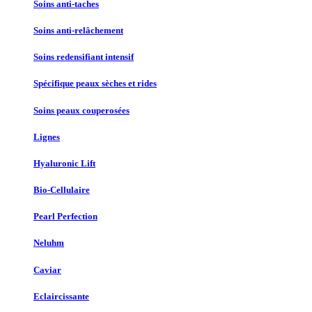
Soins anti-taches
Soins anti-relâchement
Soins redensifiant intensif
Spécifique peaux sèches et rides
Soins peaux couperosées
Lignes
Hyaluronic Lift
Bio-Cellulaire
Pearl Perfection
Neluhm
Caviar
Eclaircissante