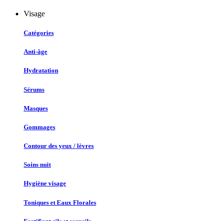
Visage
Catégories
Anti-âge
Hydratation
Sérums
Masques
Gommages
Contour des yeux / lèvres
Soins nuit
Hygiène visage
Toniques et Eaux Florales