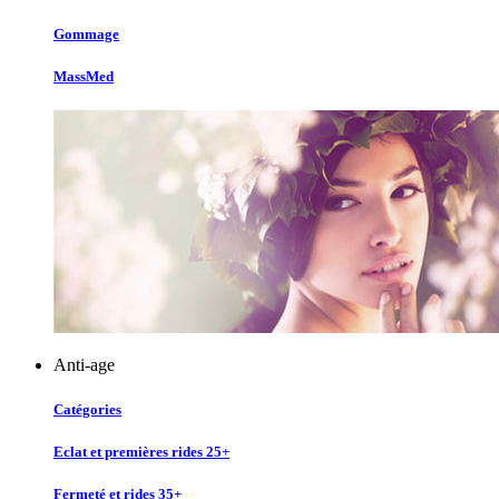
Gommage
MassMed
Anti-age
Catégories
Eclat et premières rides 25+
Fermeté et rides 35+