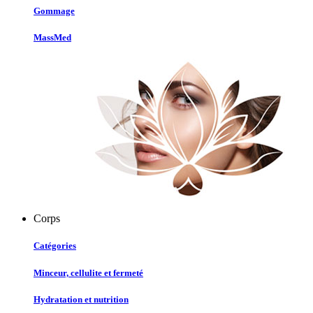
Gommage
MassMed
Corps
Catégories
Minceur, cellulite et fermeté
Hydratation et nutrition