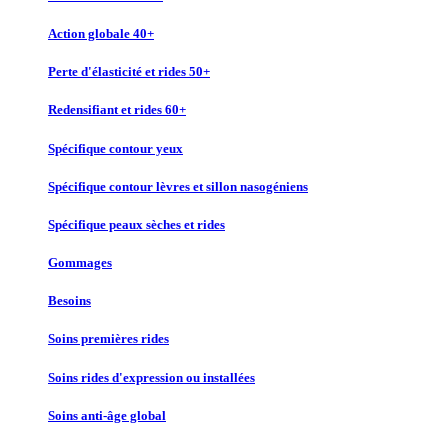
Action globale 40+
Perte d'élasticité et rides 50+
Redensifiant et rides 60+
Spécifique contour yeux
Spécifique contour lèvres et sillon nasogéniens
Spécifique peaux sèches et rides
Gommages
Besoins
Soins premières rides
Soins rides d'expression ou installées
Soins anti-âge global