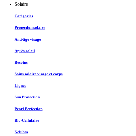
Solaire
Catégories
Protection solaire
Anti-âge visage
Après-soleil
Besoins
Soins solaire visage et corps
Lignes
Sun Protection
Pearl Perfection
Bio-Cellulaire
Neluhm