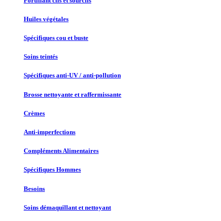
Fortifiant cils et sourcils
Huiles végétales
Spécifiques cou et buste
Soins teintés
Spécifiques anti-UV / anti-pollution
Brosse nettoyante et raffermissante
Crèmes
Anti-imperfections
Compléments Alimentaires
Spécifiques Hommes
Besoins
Soins démaquillant et nettoyant