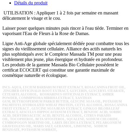
Détails du produit
UTILISATION : Appliquer 1 à 2 fois par semaine en massant
délicatement le visage et le cou.
Laisser poser quelques minutes puis rincer à l'eau tiède. Terminer en
vaporisant l'Eau de Fleurs à la Rose de Damas.
Ligne Anti-Age globale spécialement dédiée pour combattre tous les
signes du vieillissement cellulaire. Alliance des actifs naturels les
plus sophistiqués avec le Complexe Massada TM pour une peau
visiblement plus jeune, plus énergique et hydratée en profondeur.
Les produits de la gamme Massada Bio Cellulaire possèdent le
certificat ECOCERT qui constitue une garantie maximale de
cosmétique naturelle et écologique.
INCI: AQUA, LYCIUM BARBARUM FRUIT EXTRACT, ROSA CANINA FRUIT OIL,
ZINGIBER OFFICINALIS ROOT EXTRACT, GLYCERIN, GLYCERYL STEARATE,
CETEARYL ALCOHOL, ROSMARINUS OFFICINALIS EXTRACT, AMBER
POWDER, COMMIPHORA MIRRHA EXTRACT, XANTHAN
GUM, BUTYROSPERMUM PARKII BUTTER, GLYCINE SOJA OIL, POTASSIUM
PALMITOYL HYDROLIZED WHEAT PROTEIN, CETYL ALCOHOL, ROSA CANINA
FRUIT EXTRACT , GLYCINE SOJA BEAN EXTRACT, GINKGO BILOBA LEAF
EXTRACT, AESCULUS HIPPOCASTANUM EXTRACT, BENZOIC ACID, SORBIC
ACID, DEHYDROACETIC ACID, BENZYL ALCOHOL, CITRUS PARADIS
OIL, TOCOPHEROL, BETA SITOSTEROL, SQUALENE, SODIUM CHLORIDE,
CYMBOPOGON MARTINII OIL, LARIX DECIDUA EXTRACT, PELARGONIUM
GRAVEOLENS OIL, MARIS SALT, GERANIOL, LIMONENE, SODIUM
BENZOATE, POTASSIUM SORBATE,