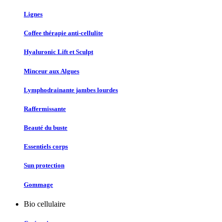
Lignes
Coffee thérapie anti-cellulite
Hyaluronic Lift et Sculpt
Minceur aux Algues
Lymphodrainante jambes lourdes
Raffermissante
Beauté du buste
Essentiels corps
Sun protection
Gommage
Bio cellulaire