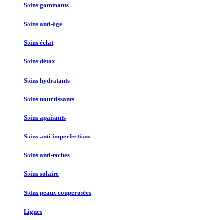
Soins gommants
Soins anti-âge
Soins éclat
Soins détox
Soins hydratants
Soins nourrissants
Soins apaisants
Soins anti-imperfections
Soins anti-taches
Soins solaire
Soins peaux couperosées
Lignes