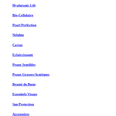
Hyaluronic Lift
Bio-Cellulaire
Pearl Perfection
Neluhm
Caviar
Eclaircissante
Peaux Sensibles
Peaux Grasses/Acnéiques
Beauté du Buste
Essentiels Visage
Sun Protection
Accessoires