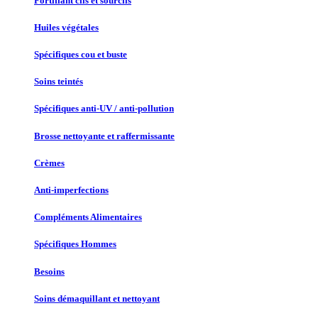
Fortifiant cils et sourcils
Huiles végétales
Spécifiques cou et buste
Soins teintés
Spécifiques anti-UV / anti-pollution
Brosse nettoyante et raffermissante
Crèmes
Anti-imperfections
Compléments Alimentaires
Spécifiques Hommes
Besoins
Soins démaquillant et nettoyant