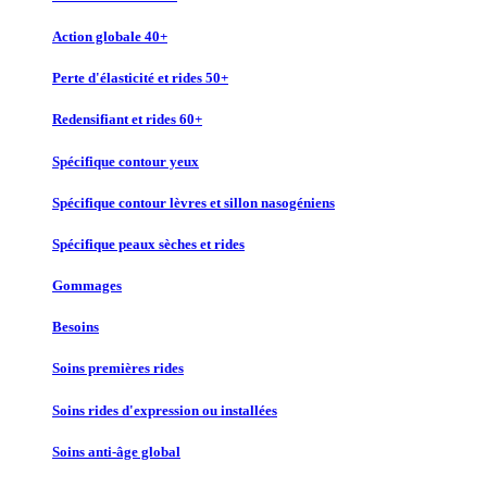
Action globale 40+
Perte d'élasticité et rides 50+
Redensifiant et rides 60+
Spécifique contour yeux
Spécifique contour lèvres et sillon nasogéniens
Spécifique peaux sèches et rides
Gommages
Besoins
Soins premières rides
Soins rides d'expression ou installées
Soins anti-âge global