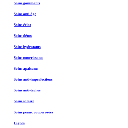
Soins gommants
Soins anti-âge
Soins éclat
Soins détox
Soins hydratants
Soins nourrissants
Soins apaisants
Soins anti-imperfections
Soins anti-taches
Soins solaire
Soins peaux couperosées
Lignes