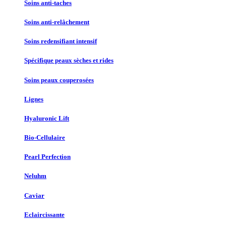
Soins anti-taches
Soins anti-relâchement
Soins redensifiant intensif
Spécifique peaux sèches et rides
Soins peaux couperosées
Lignes
Hyaluronic Lift
Bio-Cellulaire
Pearl Perfection
Neluhm
Caviar
Eclaircissante