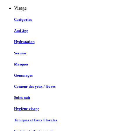
Visage
Catégories
Anti-âge
Hydratation
Sérums
Masques
Gommages
Contour des yeux / lèvres
Soins nuit
Hygiène visage
Toniques et Eaux Florales