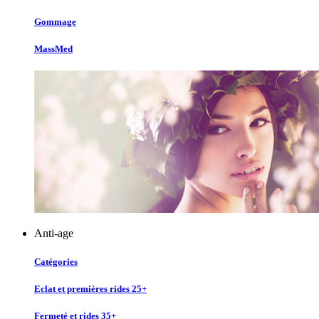
Gommage
MassMed
Anti-age
Catégories
Eclat et premières rides 25+
Fermeté et rides 35+