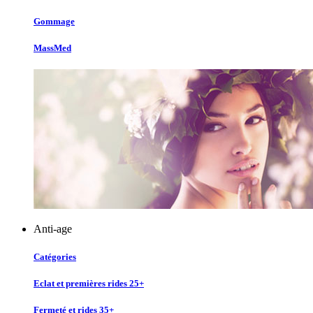
Gommage
MassMed
Anti-age
Catégories
Eclat et premières rides 25+
Fermeté et rides 35+