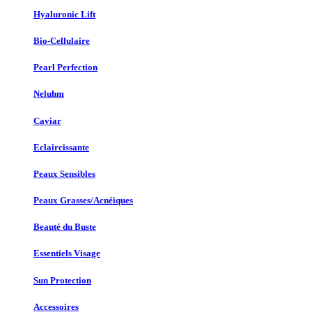
Hyaluronic Lift
Bio-Cellulaire
Pearl Perfection
Neluhm
Caviar
Eclaircissante
Peaux Sensibles
Peaux Grasses/Acnéiques
Beauté du Buste
Essentiels Visage
Sun Protection
Accessoires