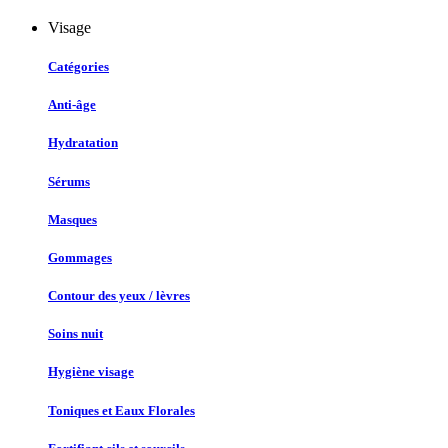
Visage
Catégories
Anti-âge
Hydratation
Sérums
Masques
Gommages
Contour des yeux / lèvres
Soins nuit
Hygiène visage
Toniques et Eaux Florales