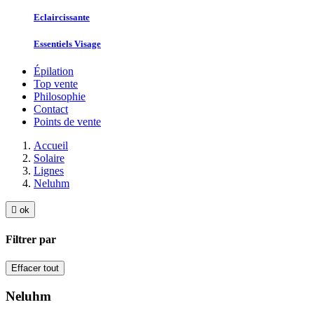
Eclaircissante
Essentiels Visage
Épilation
Top vente
Philosophie
Contact
Points de vente
Accueil
Solaire
Lignes
Neluhm

ok
Filtrer par
Effacer tout
Neluhm