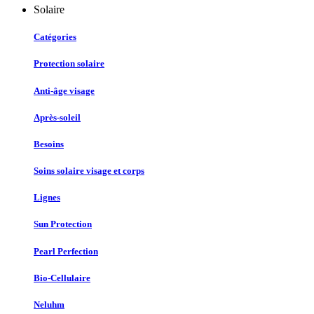
Solaire
Catégories
Protection solaire
Anti-âge visage
Après-soleil
Besoins
Soins solaire visage et corps
Lignes
Sun Protection
Pearl Perfection
Bio-Cellulaire
Neluhm