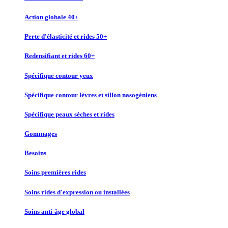
Action globale 40+
Perte d'élasticité et rides 50+
Redensifiant et rides 60+
Spécifique contour yeux
Spécifique contour lèvres et sillon nasogéniens
Spécifique peaux sèches et rides
Gommages
Besoins
Soins premières rides
Soins rides d'expression ou installées
Soins anti-âge global