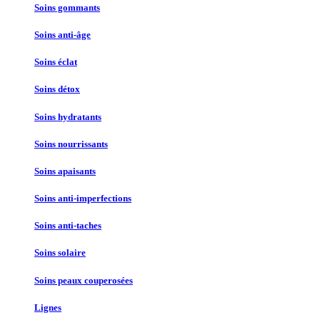
Soins gommants
Soins anti-âge
Soins éclat
Soins détox
Soins hydratants
Soins nourrissants
Soins apaisants
Soins anti-imperfections
Soins anti-taches
Soins solaire
Soins peaux couperosées
Lignes