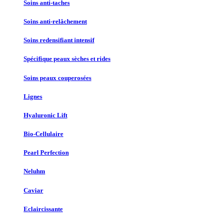
Soins anti-taches
Soins anti-relâchement
Soins redensifiant intensif
Spécifique peaux sèches et rides
Soins peaux couperosées
Lignes
Hyaluronic Lift
Bio-Cellulaire
Pearl Perfection
Neluhm
Caviar
Eclaircissante