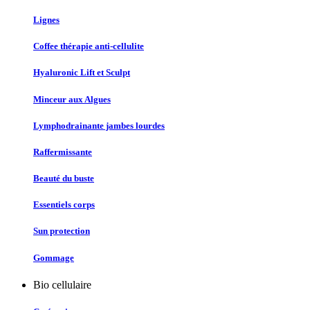
Lignes
Coffee thérapie anti-cellulite
Hyaluronic Lift et Sculpt
Minceur aux Algues
Lymphodrainante jambes lourdes
Raffermissante
Beauté du buste
Essentiels corps
Sun protection
Gommage
Bio cellulaire