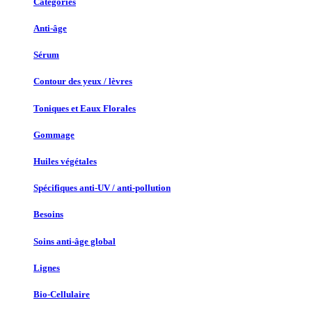
Catégories
Anti-âge
Sérum
Contour des yeux / lèvres
Toniques et Eaux Florales
Gommage
Huiles végétales
Spécifiques anti-UV / anti-pollution
Besoins
Soins anti-âge global
Lignes
Bio-Cellulaire