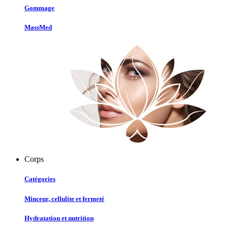
Gommage
MassMed
Corps
Catégories
Minceur, cellulite et fermeté
Hydratation et nutrition