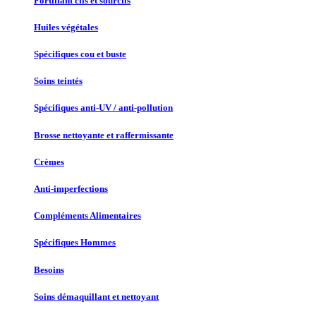
Fortifiant cils et sourcils
Huiles végétales
Spécifiques cou et buste
Soins teintés
Spécifiques anti-UV / anti-pollution
Brosse nettoyante et raffermissante
Crèmes
Anti-imperfections
Compléments Alimentaires
Spécifiques Hommes
Besoins
Soins démaquillant et nettoyant